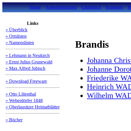
Home
Ahnenforschung
Gästebuch
Sonstiges
I
Links
» Überblick
» Ortslisten
Brandis
» Namenslisten
» Lehmann in Neukirch
Johanna Chri
» Ernst Julius Grunewald
Johanne Dor
» Max Alfred Jubisch
Friederike 
» Download Freeware
Heinrich W
Wilhelm WA
» Otto Lilienthal
» Weberdörfer 1848
» Oberlausitzer Heimatblätter
» Bücher