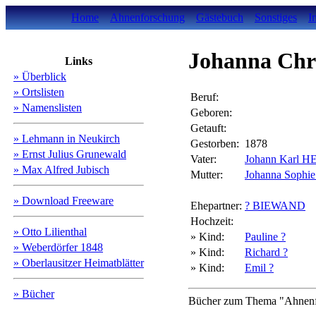
Home
Ahnenforschung
Gästebuch
Sonstiges
I
Johanna Chr
Links
» Überblick
» Ortslisten
Beruf:
» Namenslisten
Geboren:
Getauft:
» Lehmann in Neukirch
Gestorben:
1878
» Ernst Julius Grunewald
Vater:
Johann Karl 
» Max Alfred Jubisch
Mutter:
Johanna Soph
» Download Freeware
Ehepartner:
? BIEWAND
Hochzeit:
» Otto Lilienthal
» Kind:
Pauline ?
» Weberdörfer 1848
» Kind:
Richard ?
» Oberlausitzer Heimatblätter
» Kind:
Emil ?
» Bücher
Bücher zum Thema "Ahnenfo