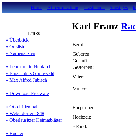
Home
Ahnenforschung
Gästebuch
Sonstiges
I
Karl Franz
Ra
Links
» Überblick
Beruf:
» Ortslisten
» Namenslisten
Geboren:
Getauft:
» Lehmann in Neukirch
Gestorben:
» Ernst Julius Grunewald
Vater:
» Max Alfred Jubisch
Mutter:
» Download Freeware
» Otto Lilienthal
Ehepartner:
» Weberdörfer 1848
Hochzeit:
» Oberlausitzer Heimatblätter
» Kind:
» Bücher