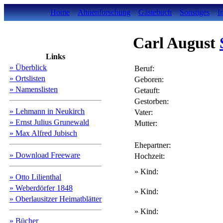
Home
Ahnenforschung
Gästebuch
Sonstiges
I
Carl August
Links
» Überblick
Beruf:
» Ortslisten
Geboren:
» Namenslisten
Getauft:
Gestorben:
» Lehmann in Neukirch
Vater:
» Ernst Julius Grunewald
Mutter:
» Max Alfred Jubisch
Ehepartner:
» Download Freeware
Hochzeit:
» Kind:
» Otto Lilienthal
» Weberdörfer 1848
» Kind:
» Oberlausitzer Heimatblätter
» Kind:
» Bücher