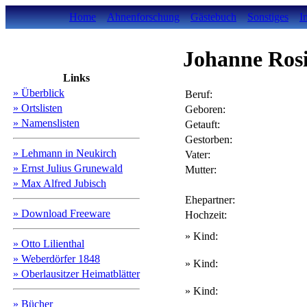
Home
Ahnenforschung
Gästebuch
Sonstiges
I
Johanne Ros
Links
» Überblick
Beruf:
» Ortslisten
Geboren:
» Namenslisten
Getauft:
Gestorben:
» Lehmann in Neukirch
Vater:
» Ernst Julius Grunewald
Mutter:
» Max Alfred Jubisch
Ehepartner:
» Download Freeware
Hochzeit:
» Kind:
» Otto Lilienthal
» Weberdörfer 1848
» Kind:
» Oberlausitzer Heimatblätter
» Kind:
» Bücher