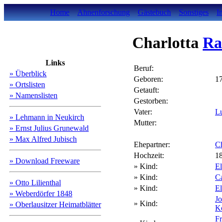
Home
Ahnenforschung
Gästebuch
Sonstiges
I
Charlotta
Ra
Links
Beruf:
» Überblick
Geboren:
1
» Ortslisten
Getauft:
» Namenslisten
Gestorben:
Vater:
L
» Lehmann in Neukirch
Mutter:
» Ernst Julius Grunewald
» Max Alfred Jubisch
Ehepartner:
C
Hochzeit:
1
» Download Freeware
» Kind:
E
» Kind:
C
» Otto Lilienthal
» Kind:
E
» Weberdörfer 1848
J
» Kind:
» Oberlausitzer Heimatblätter
Kö
F