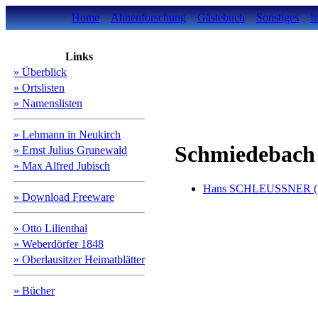
Home
Ahnenforschung
Gästebuch
Sonstiges
I
Links
» Überblick
» Ortslisten
» Namenslisten
» Lehmann in Neukirch
Schmiedebach
» Ernst Julius Grunewald
» Max Alfred Jubisch
Hans SCHLEUSSNER 
» Download Freeware
» Otto Lilienthal
» Weberdörfer 1848
» Oberlausitzer Heimatblätter
» Bücher