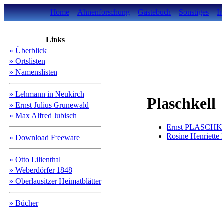
Home
Ahnenforschung
Gästebuch
Sonstiges
I
Links
» Überblick
» Ortslisten
» Namenslisten
» Lehmann in Neukirch
Plaschkell
» Ernst Julius Grunewald
» Max Alfred Jubisch
Ernst PLASCH
Rosine Henriet
» Download Freeware
» Otto Lilienthal
» Weberdörfer 1848
» Oberlausitzer Heimatblätter
» Bücher