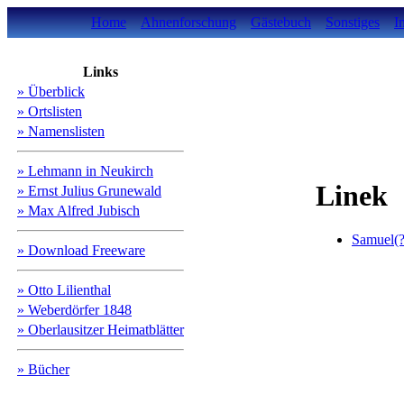
Home
Ahnenforschung
Gästebuch
Sonstiges
I
Links
» Überblick
» Ortslisten
» Namenslisten
» Lehmann in Neukirch
Linek
» Ernst Julius Grunewald
» Max Alfred Jubisch
Samuel(?
» Download Freeware
» Otto Lilienthal
» Weberdörfer 1848
» Oberlausitzer Heimatblätter
» Bücher