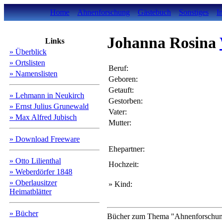
Home
Ahnenforschung
Gästebuch
Sonstiges
I
Johanna Rosina
Links
» Überblick
» Ortslisten
Beruf:
» Namenslisten
Geboren:
Getauft:
» Lehmann in Neukirch
Gestorben:
» Ernst Julius Grunewald
Vater:
» Max Alfred Jubisch
Mutter:
» Download Freeware
Ehepartner:
» Otto Lilienthal
Hochzeit:
» Weberdörfer 1848
» Oberlausitzer
» Kind:
Heimatblätter
» Bücher
Bücher zum Thema "Ahnenforschung"