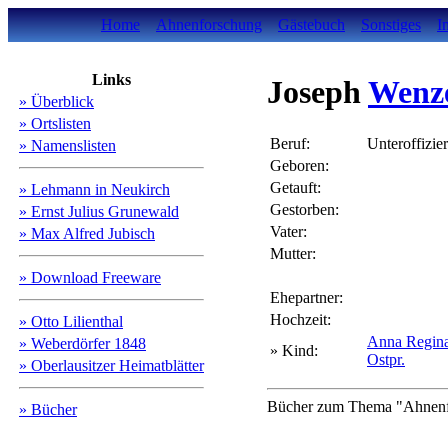
Home
Ahnenforschung
Gästebuch
Sonstiges
I
Links
Joseph
Wenz
» Überblick
» Ortslisten
Beruf:
Unteroffizier
» Namenslisten
Geboren:
Getauft:
» Lehmann in Neukirch
Gestorben:
» Ernst Julius Grunewald
Vater:
» Max Alfred Jubisch
Mutter:
» Download Freeware
Ehepartner:
Hochzeit:
» Otto Lilienthal
Anna Regi
» Weberdörfer 1848
» Kind:
Ostpr.
» Oberlausitzer Heimatblätter
Bücher zum Thema "Ahnenfo
» Bücher