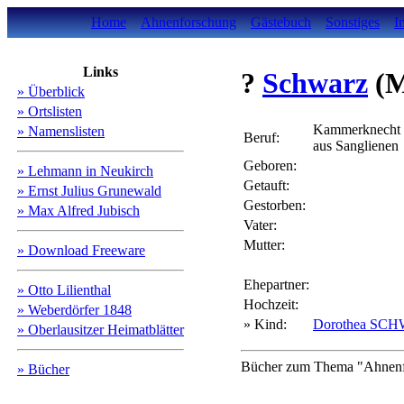
Home
Ahnenforschung
Gästebuch
Sonstiges
I
Links
?
Schwarz
(
» Überblick
» Ortslisten
Kammerknecht
» Namenslisten
Beruf:
aus Sanglienen
Geboren:
» Lehmann in Neukirch
Getauft:
» Ernst Julius Grunewald
Gestorben:
» Max Alfred Jubisch
Vater:
Mutter:
» Download Freeware
Ehepartner:
» Otto Lilienthal
Hochzeit:
» Weberdörfer 1848
» Kind:
Dorothea SC
» Oberlausitzer Heimatblätter
Bücher zum Thema "Ahnenfo
» Bücher