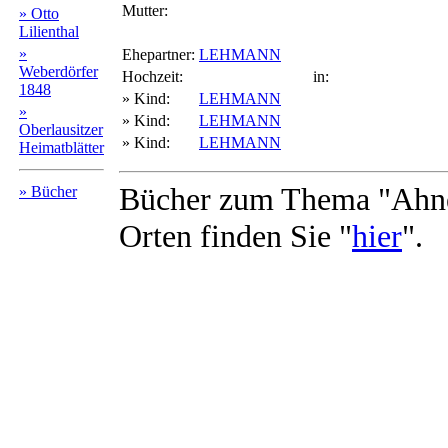
Mutter:
» Otto
Lilienthal
»
Ehepartner:
LEHMANN
Weberdörfer
Hochzeit:
in:
1848
» Kind:
LEHMANN
»
» Kind:
LEHMANN
Oberlausitzer
» Kind:
LEHMANN
Heimatblätter
Bücher zum Thema "Ahne
» Bücher
Orten finden Sie "
hier
".