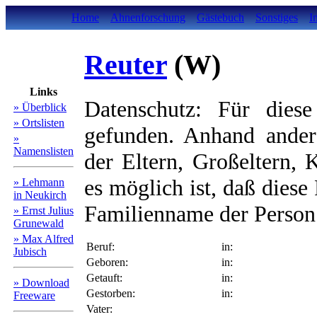
Home
Ahnenforschung
Gästebuch
Sonstiges
I
Reuter
(W)
Links
Datenschutz: Für diese
» Überblick
» Ortslisten
gefunden. Anhand ander
»
Namenslisten
der Eltern, Großeltern, 
es möglich ist, daß diese
» Lehmann
in Neukirch
Familienname der Person 
» Ernst Julius
Grunewald
» Max Alfred
Beruf:
in:
Jubisch
Geboren:
in:
Getauft:
in:
» Download
Gestorben:
in:
Freeware
Vater: