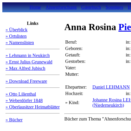
Home
Ahnenforschung
Gästebuch
Sonstiges
I
Links
Anna Rosina
Pie
» Überblick
» Ortslisten
Beruf:
in:
» Namenslisten
Geboren:
in:
Getauft:
in:
» Lehmann in Neukirch
Gestorben:
in:
» Ernst Julius Grunewald
Vater:
» Max Alfred Jubisch
Mutter:
» Download Freeware
Ehepartner:
Daniel LEHMANN
Hochzeit:
in:
» Otto Lilienthal
Johanne Rosina 
» Weberdörfer 1848
» Kind:
(Niederneukirch)
» Oberlausitzer Heimatblätter
Bücher zum Thema "Ahnenforschung
» Bücher