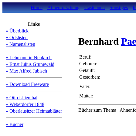
Home
Ahnenforschung
Gästebuch
Sonstiges
I
Links
» Überblick
» Ortslisten
Bernhard
Pa
» Namenslisten
Beruf:
» Lehmann in Neukirch
Geboren:
» Ernst Julius Grunewald
Getauft:
» Max Alfred Jubisch
Gestorben:
» Download Freeware
Vater:
Mutter:
» Otto Lilienthal
» Weberdörfer 1848
Bücher zum Thema "Ahnenfors
» Oberlausitzer Heimatblätter
» Bücher