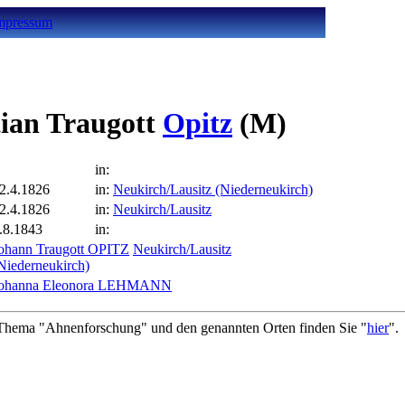
mpressum
tian Traugott
Opitz
(M)
in:
2.4.1826
in:
Neukirch/Lausitz (Niederneukirch)
2.4.1826
in:
Neukirch/Lausitz
.8.1843
in:
ohann Traugott OPITZ
Neukirch/Lausitz
Niederneukirch)
ohanna Eleonora LEHMANN
hema "Ahnenforschung" und den genannten Orten finden Sie "
hier
".