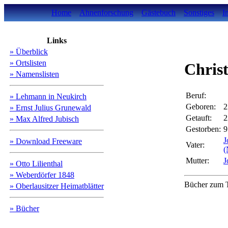
Home
Ahnenforschung
Gästebuch
Sonstiges
I
Links
» Überblick
» Ortslisten
Chris
» Namenslisten
Beruf:
» Lehmann in Neukirch
Geboren:
2
» Ernst Julius Grunewald
Getauft:
2
» Max Alfred Jubisch
Gestorben:
9
J
» Download Freeware
Vater:
(
Mutter:
J
» Otto Lilienthal
» Weberdörfer 1848
Bücher zum T
» Oberlausitzer Heimatblätter
» Bücher