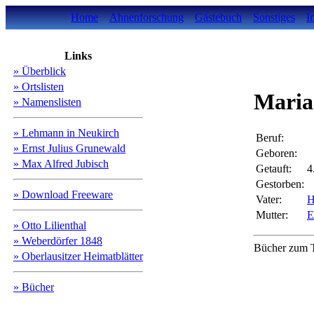
Home
Ahnenforschung
Gästebuch
Sonstiges
I
Links
» Überblick
» Ortslisten
Maria
» Namenslisten
» Lehmann in Neukirch
Beruf:
» Ernst Julius Grunewald
Geboren:
» Max Alfred Jubisch
Getauft:
4
Gestorben:
» Download Freeware
Vater:
H
Mutter:
E
» Otto Lilienthal
» Weberdörfer 1848
Bücher zum T
» Oberlausitzer Heimatblätter
» Bücher