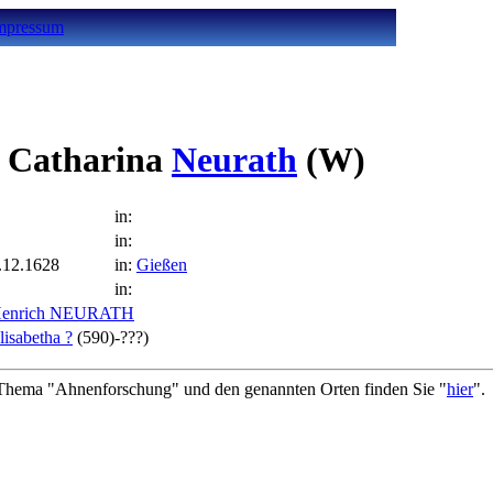
mpressum
 Catharina
Neurath
(W)
in:
in:
.12.1628
in:
Gießen
in:
enrich NEURATH
lisabetha ?
(590)-???)
hema "Ahnenforschung" und den genannten Orten finden Sie "
hier
".