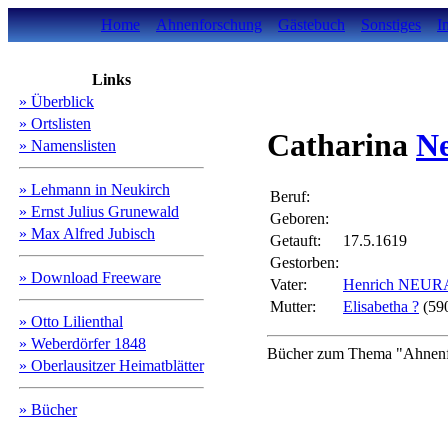
Home
Ahnenforschung
Gästebuch
Sonstiges
I
Links
» Überblick
» Ortslisten
Catharina
N
» Namenslisten
» Lehmann in Neukirch
Beruf:
» Ernst Julius Grunewald
Geboren:
» Max Alfred Jubisch
Getauft:
17.5.1619
Gestorben:
» Download Freeware
Vater:
Henrich NEU
Mutter:
Elisabetha ?
(590
» Otto Lilienthal
» Weberdörfer 1848
Bücher zum Thema "Ahnenfo
» Oberlausitzer Heimatblätter
» Bücher