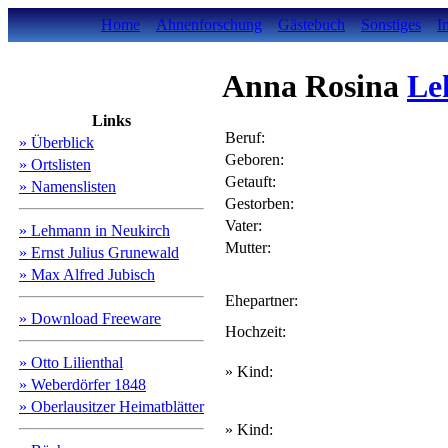
Home
Ahnenforschung
Gästebuch
Sonstiges
I
Anna Rosina
Le
Links
Beruf:
» Überblick
Geboren:
» Ortslisten
Getauft:
» Namenslisten
Gestorben:
Vater:
» Lehmann in Neukirch
Mutter:
» Ernst Julius Grunewald
» Max Alfred Jubisch
Ehepartner:
» Download Freeware
Hochzeit:
» Otto Lilienthal
» Kind:
» Weberdörfer 1848
» Oberlausitzer Heimatblätter
» Kind: