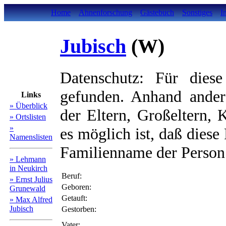
Home
Ahnenforschung
Gästebuch
Sonstiges
I
Jubisch
(W)
Datenschutz: Für diese
gefunden. Anhand ander
Links
» Überblick
der Eltern, Großeltern, 
» Ortslisten
»
es möglich ist, daß diese
Namenslisten
Familienname der Person 
» Lehmann
in Neukirch
Beruf:
» Ernst Julius
Geboren:
Grunewald
Getauft:
» Max Alfred
Jubisch
Gestorben:
Vater: