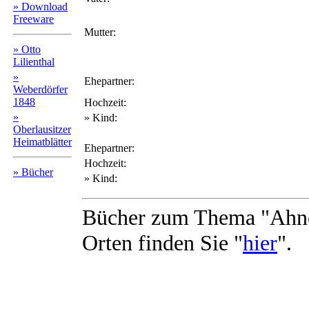
» Download
Freeware
Mutter:
» Otto
Lilienthal
»
Ehepartner:
Weberdörfer
1848
Hochzeit:
»
» Kind:
Oberlausitzer
Heimatblätter
Ehepartner:
Hochzeit:
» Bücher
» Kind:
Bücher zum Thema "Ahne
Orten finden Sie "
hier
".