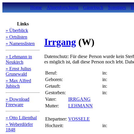
Home
Ahnenforschung
Gästebuch
Sonstiges
I
Links
» Überblick
» Ortslisten
Irrgang
(W)
» Namenslisten
Datenschutz: Für diese Person wurde kein Sterb
» Lehmann in
es möglich ist, daß diese Person noch lebt. Da
Neukirch
» Ernst Julius
Beruf:
in:
Grunewald
Geboren:
in:
» Max Alfred
Jubisch
Getauft:
in:
Gestorben:
in:
» Download
Vater:
IRRGANG
Freeware
Mutter:
LEHMANN
» Otto Lilienthal
Ehepartner:
VOSSELE
» Weberdörfer
Hochzeit:
in:
1848