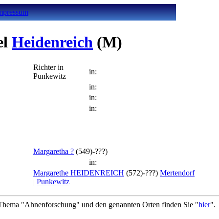
mpressum
el
Heidenreich
(M)
Richter in
in:
Punkewitz
in:
in:
in:
Margaretha ?
(549)-???)
in:
Margarethe HEIDENREICH
(572)-???)
Mertendorf
|
Punkewitz
hema "Ahnenforschung" und den genannten Orten finden Sie "
hier
".