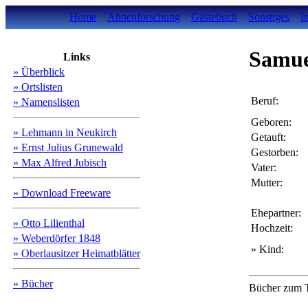
Home
Ahnenforschung
Gästebuch
Sonstiges
I
Samu
Links
» Überblick
» Ortslisten
Beruf:
» Namenslisten
Geboren:
» Lehmann in Neukirch
Getauft:
» Ernst Julius Grunewald
Gestorben:
» Max Alfred Jubisch
Vater:
Mutter:
» Download Freeware
Ehepartner:
» Otto Lilienthal
Hochzeit:
» Weberdörfer 1848
» Kind:
» Oberlausitzer Heimatblätter
» Bücher
Bücher zum T