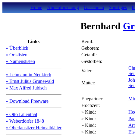
Home
Ahnenforschung
Gästebuch
Sonstiges
I
Bernhard
Gr
Links
Beruf:
» Überblick
Geboren:
» Ortslisten
Getauft:
» Namenslisten
Gestorben:
Ch
Vater:
Sei
» Lehmann in Neukirch
Jo
» Ernst Julius Grunewald
Mutter:
Sei
» Max Alfred Jubisch
Ehepartner:
Mi
» Download Freeware
Hochzeit:
» Kind:
He
» Otto Lilienthal
» Kind:
Pa
» Weberdörfer 1848
» Kind:
Ar
» Oberlausitzer Heimatblätter
» Kind:
El