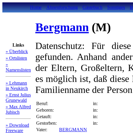
Home
Ahnenforschung
Gästebuch
Sonstiges
I
Bergmann
(M)
Datenschutz: Für diese
Links
» Überblick
gefunden. Anhand ander
» Ortslisten
»
der Eltern, Großeltern, 
Namenslisten
es möglich ist, daß diese
» Lehmann
Familienname der Person 
in Neukirch
» Ernst Julius
Grunewald
Beruf:
in:
» Max Alfred
Geboren:
in:
Jubisch
Getauft:
in:
Gestorben:
in:
» Download
Vater:
BERGMANN
Freeware