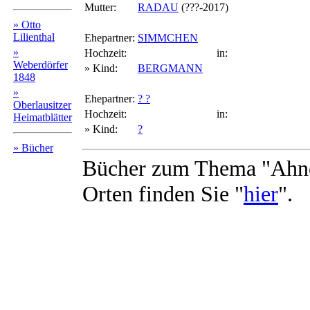
Mutter:
RADAU
(???-2017)
» Otto
Lilienthal
Ehepartner:
SIMMCHEN
»
Hochzeit:
in:
Weberdörfer
» Kind:
BERGMANN
1848
»
Ehepartner:
? ?
Oberlausitzer
Hochzeit:
in:
Heimatblätter
» Kind:
?
» Bücher
Bücher zum Thema "Ahne
Orten finden Sie "
hier
".