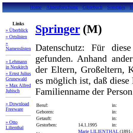
Home
Ahnenforschung
Gästebuch
Sonstiges
I
Links
Springer
(M)
» Überblick
» Ortslisten
»
Datenschutz: Für diese
Namenslisten
gefunden. Anhand ander
» Lehmann
der Eltern, Großeltern, 
in Neukirch
» Ernst Julius
es möglich ist, daß diese
Grunewald
» Max Alfred
Familienname der Person 
Jubisch
» Download
Beruf:
in:
Freeware
Geboren:
in:
Getauft:
in:
» Otto
Gestorben:
14.1.1995
in:
Lilienthal
Marie LILIENTHAL
(1891-