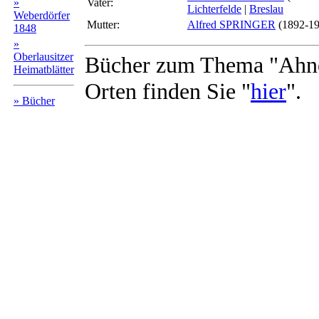
»
Vater:
Lichterfelde
|
Breslau
Weberdörfer
Mutter:
Alfred SPRINGER
(1892-1
1848
»
Oberlausitzer
Bücher zum Thema "Ahne
Heimatblätter
Orten finden Sie "
hier
".
» Bücher