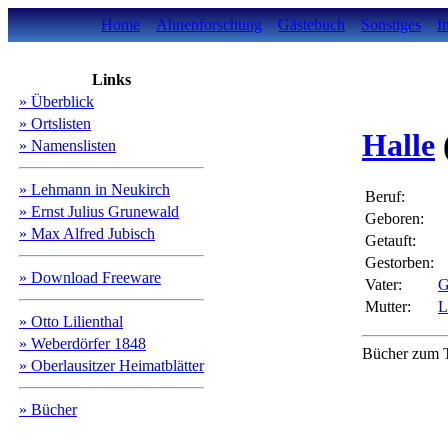
Home
Ahnenforschung
Gästebuch
Sonstiges
I
Links
» Überblick
» Ortslisten
Halle
» Namenslisten
» Lehmann in Neukirch
Beruf:
» Ernst Julius Grunewald
Geboren:
» Max Alfred Jubisch
Getauft:
Gestorben:
» Download Freeware
Vater:
G
Mutter:
L
» Otto Lilienthal
» Weberdörfer 1848
Bücher zum T
» Oberlausitzer Heimatblätter
» Bücher