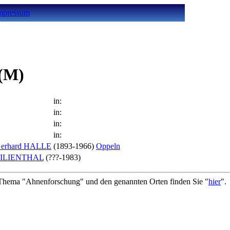
mpressum
(M)
in:
in:
in:
in:
erhard HALLE
(1893-1966)
Oppeln
ILIENTHAL
(???-1983)
hema "Ahnenforschung" und den genannten Orten finden Sie "
hier
".