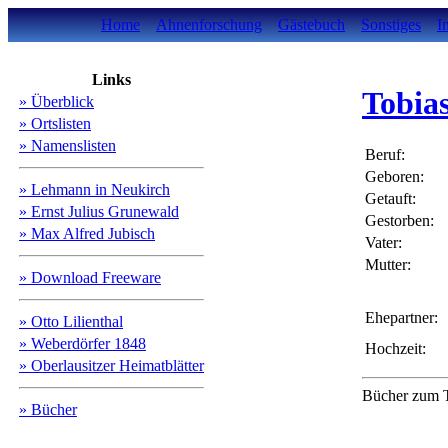
Home
Ahnenforschung
Gästebuch
Sonstiges
I
Links
Tobia
» Überblick
» Ortslisten
» Namenslisten
Beruf:
Geboren:
» Lehmann in Neukirch
Getauft:
» Ernst Julius Grunewald
Gestorben:
» Max Alfred Jubisch
Vater:
Mutter:
» Download Freeware
Ehepartner:
» Otto Lilienthal
» Weberdörfer 1848
Hochzeit:
» Oberlausitzer Heimatblätter
Bücher zum T
» Bücher