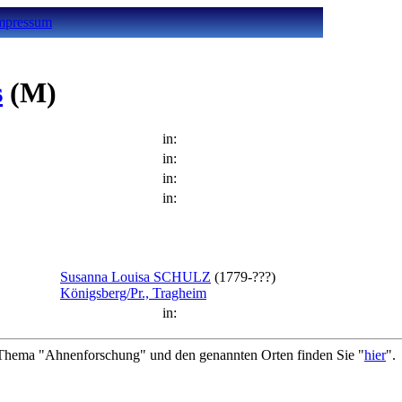
mpressum
s
(M)
in:
in:
in:
in:
Susanna Louisa SCHULZ
(1779-???)
Königsberg/Pr., Tragheim
in:
hema "Ahnenforschung" und den genannten Orten finden Sie "
hier
".