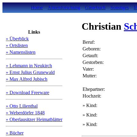
Home
Ahnenforschung
Gästebuch
Sonstiges
I
Christian
Sc
Links
» Überblick
Beruf:
» Ortslisten
Geboren:
» Namenslisten
Getauft:
Gestorben:
» Lehmann in Neukirch
Vater:
» Ernst Julius Grunewald
Mutter:
» Max Alfred Jubisch
Ehepartner:
» Download Freeware
Hochzeit:
» Kind:
» Otto Lilienthal
» Weberdörfer 1848
» Kind:
» Oberlausitzer Heimatblätter
» Kind:
» Bücher