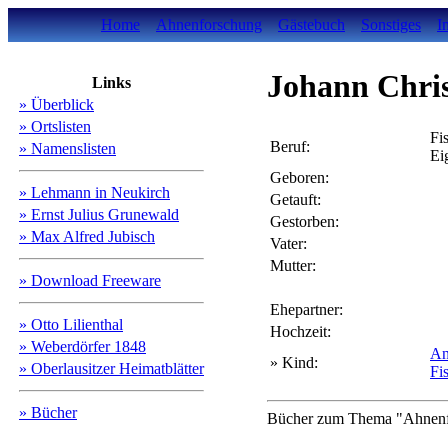
Home
Ahnenforschung
Gästebuch
Sonstiges
I
Johann Chri
Links
» Überblick
» Ortslisten
Fi
Beruf:
» Namenslisten
Ei
Geboren:
» Lehmann in Neukirch
Getauft:
» Ernst Julius Grunewald
Gestorben:
» Max Alfred Jubisch
Vater:
Mutter:
» Download Freeware
Ehepartner:
» Otto Lilienthal
Hochzeit:
» Weberdörfer 1848
An
» Kind:
» Oberlausitzer Heimatblätter
Fi
» Bücher
Bücher zum Thema "Ahnenfo