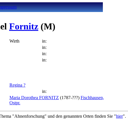
mpressum
el
Fornitz
(M)
Wirth
in:
in:
in:
in:
Regina ?
in:
Maria Dorothea FORNITZ
(1787-???)
Fischhausen,
Ostpr.
hema "Ahnenforschung" und den genannten Orten finden Sie "
hier
".