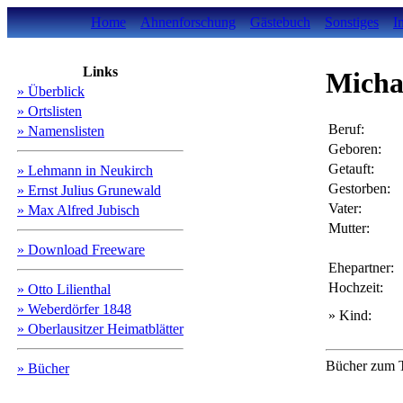
Home
Ahnenforschung
Gästebuch
Sonstiges
I
Links
Micha
» Überblick
» Ortslisten
Beruf:
» Namenslisten
Geboren:
Getauft:
» Lehmann in Neukirch
Gestorben:
» Ernst Julius Grunewald
Vater:
» Max Alfred Jubisch
Mutter:
» Download Freeware
Ehepartner:
Hochzeit:
» Otto Lilienthal
» Weberdörfer 1848
» Kind:
» Oberlausitzer Heimatblätter
Bücher zum T
» Bücher