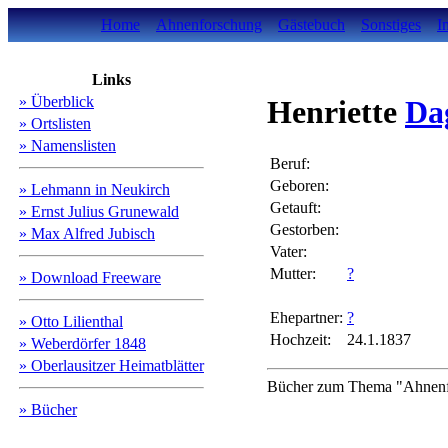
Home
Ahnenforschung
Gästebuch
Sonstiges
I
Links
» Überblick
Henriette
Da
» Ortslisten
» Namenslisten
Beruf:
Geboren:
» Lehmann in Neukirch
Getauft:
» Ernst Julius Grunewald
Gestorben:
» Max Alfred Jubisch
Vater:
Mutter:
?
» Download Freeware
Ehepartner:
?
» Otto Lilienthal
Hochzeit:
24.1.1837
» Weberdörfer 1848
» Oberlausitzer Heimatblätter
Bücher zum Thema "Ahnenfo
» Bücher